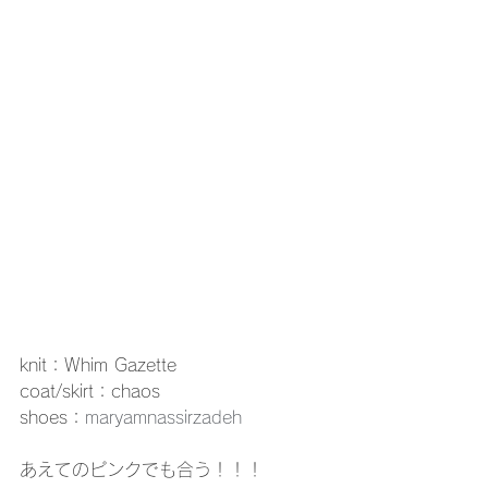
knit：Whim Gazette
coat/skirt：chaos
shoes：
maryamnassirzadeh
あえてのピンクでも合う！！！