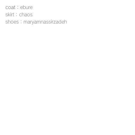
coat：
ebure
skirt：chaos
shoes：maryamnassirzadeh
これまた、我が家の愛犬に友情出演し
てもらいました(笑)
今回3つのそれぞれ印象が異なるタイプ
のピアスを
お試しさせていただきましたが、
もちろんどちらも軽い！のが印象的♪
実際には軽いのにデザインは重厚感も
存在感もあり
大人の女性にもぜひつけてもらいたい
ピアスだなと思いました♪
スタイリングのアクセントに