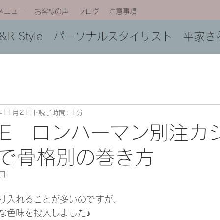
メニュー
お客様の声
ブログ
注意事項
C&R Style パーソナルスタイリスト 平家さ
年11月21日
読了時間: 1分
LEE ロンハーマン別注カ
で骨格別の巻き方
3日
り入れることが多いのですが、
な色味を投入しました♪