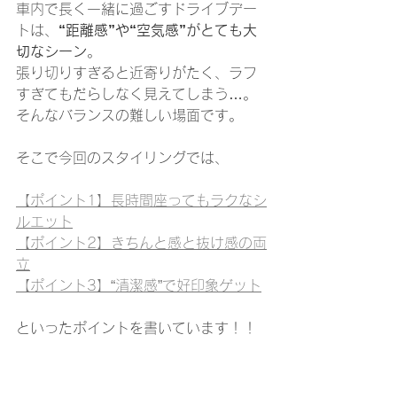
車内で長く一緒に過ごすドライブデー
トは、
“距離感”や“空気感”がとても大
切なシーン
。
張り切りすぎると近寄りがたく、ラフ
すぎてもだらしなく見えてしまう…。
そんなバランスの難しい場面です。
そこで今回のスタイリングでは、
【ポイント1】長時間座ってもラクなシ
ルエット
【ポイント2】きちんと感と抜け感の両
立
【ポイント3】“清潔感”で好印象ゲット
といったポイントを書いています！！