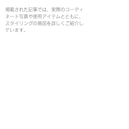
掲載された記事では、実際のコーディ
ネート写真や使用アイテムとともに、
スタイリングの意図を詳しくご紹介し
ています。
“リラックスしながら”、“相手にも好印
象”を与えるスタイルのヒントが詰まっ
ています。
▶ 
記事はこちらから
最後に
“何を着るか”というのは、見た目だけで
はなく、
自分がどうありたいか
を表す
手段でもあります。
今回のスタイリングが、デートを楽し
む方の背中をそっと押せるきっかけに
なれば嬉しいです。
ぜひ、マガジン記事もチェックしてみ
てくださいね！