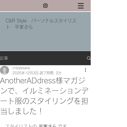
C&R Style パーソナルスタイリス
ト 平家さら
記事
crstylesara
2025年12月3日
読了時間: 2分
AnotherADdress様マガジ
ンで、イルミネーションデ
ート服のスタイリングを担
当しました！
スタイリストの 
平家さら
 です。