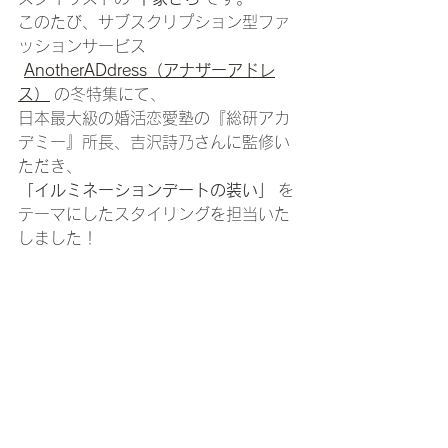
このたび、サブスクリプション型ファ
ッションサービス
AnotherADdress（アナザーアドレ
ス）
 の冬特集にて、
日本最大級の婚活恋愛塾の『総研アカ
デミー』所長、吉沢詩乃さんに監修い
ただき、
「イルミネーションデートの装い」
 を
テーマにしたスタイリングを担当いた
しました！