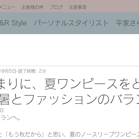
メニュー
お客様の声
ブログ
注意事項
C&R Style パーソナルスタイリスト 平家さ
年9月5日
読了時間: 2分
まりに、夏ワンピースを
暑とファッションのバラ
1日
トランへ。
と「もう秋だから」と思い、夏のノースリーブワンピー