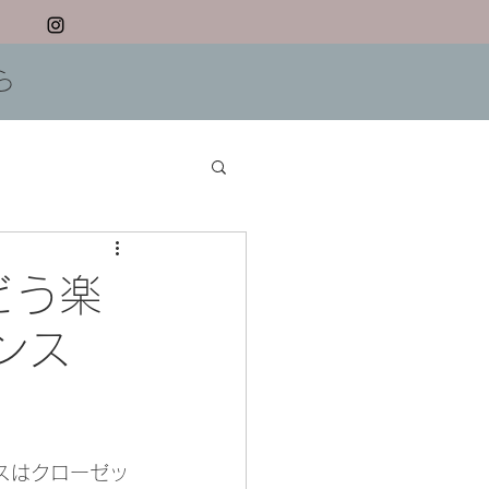
ら
どう楽
ンス
スはクローゼッ