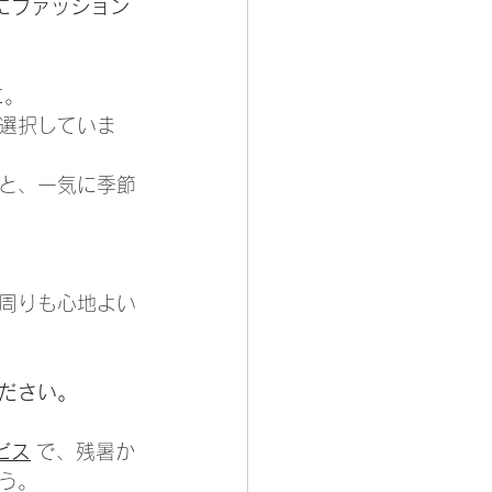
にファッション
に。
選択していま
と、一気に季節
周りも心地よい
ださい。
ビス
 で、残暑か
う。