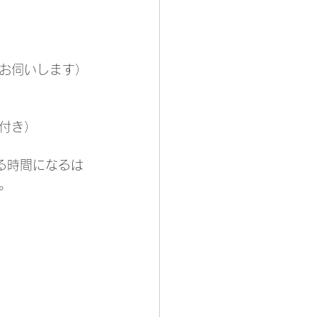
お伺いします）
付き）
る時間になるは
。