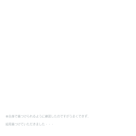
※自身で着つけられるように練習したのですがうまくできず、
結局着つけていただきました・・・