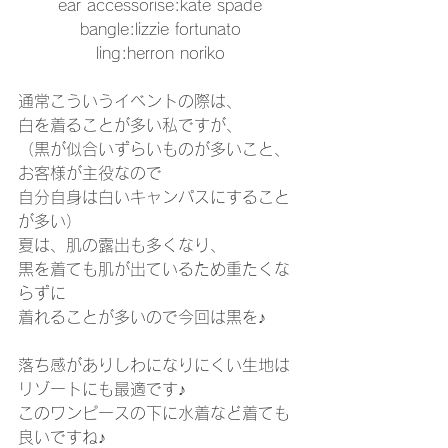
ear accessorise:kate spade
bangle:lizzie fortunato
ling:herron noriko
通常こういうイベントの際は、
白を着ることが多い私ですが、
（黒が似合いずらいものが多いこと、
お客様が主役なので
自分自身は白いキャンパスにすること
が多い）
夏は、肌の露出も多くなり、
黒を着ても肌が出ているため重たくな
らずに
着れることが多いので今回は黒を♪
落ち感がありしわになりにくい生地は
リゾートにも最適です♪
このワンピースの下に水着など着ても
良いですね♪