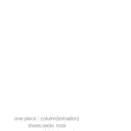
one-piece：column(estnation)
shoes:serjio rossi