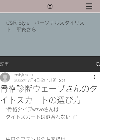
C&R Style パーソナルスタイリス
ト 平家さら
記事
crstylesara
2022年7月4日
読了時間: 2分
骨格診断ウェーブさんのタ
イトスカートの選び方
“骨格タイプwaveさんは
タイトスカートは似合わない？”
先日のアテンドのお客様は