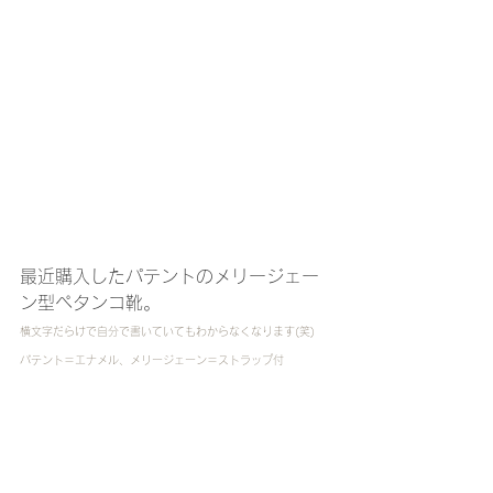
最近購入したパテントのメリージェー
ン型ペタンコ靴。
横文字だらけで自分で書いていてもわからなくなります(笑)
パテント＝エナメル、メリージェーン＝ストラップ付