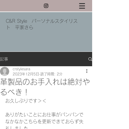
C&R Style パーソナルスタイリス
ト 平家さら
記事
crstylesara
2023年12月5日
読了時間: 2分
革製品のお手入れは絶対や
るべき！
お久しぶりです＞＜
ありがたいことにお仕事がパンパンで
なかなかこちらを更新できておらず失
礼しました。