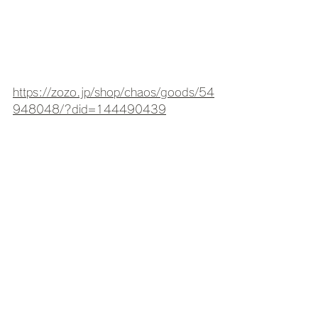
https://zozo.jp/shop/chaos/goods/54
948048/?did=144490439