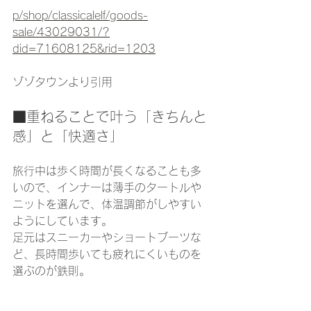
p/shop/classicalelf/goods-
sale/43029031/?
did=71608125&rid=1203
ゾゾタウンより引用
■重ねることで叶う「きちんと
感」と「快適さ」
旅行中は歩く時間が長くなることも多
いので、インナーは薄手のタートルや
ニットを選んで、体温調節がしやすい
ようにしています。
足元はスニーカーやショートブーツな
ど、長時間歩いても疲れにくいものを
選ぶのが鉄則。
軽く、動きやすく、それでいて“ちゃん