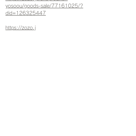
yosoou/goods-sale/77161025/?
did=126325447
https://zozo.j