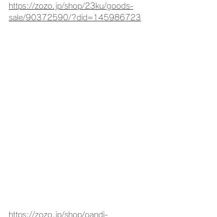
https://zozo.jp/shop/23ku/goods-
sale/90372590/?did=145986723
https://zozo.jp/shop/oandi-