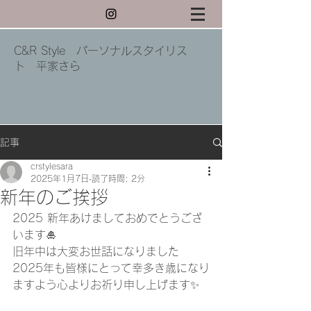
C&R Style パーソナルスタイリス
ト 平家さら
記事
crstylesara
2025年1月7日
読了時間: 2分
新年のご挨拶
2025 新年あけましておめでとうござ
います🎍
旧年中は大変お世話になりました 
2025年も皆様にとって幸多き歳になり
ますよう心よりお祈り申し上げます✨ 