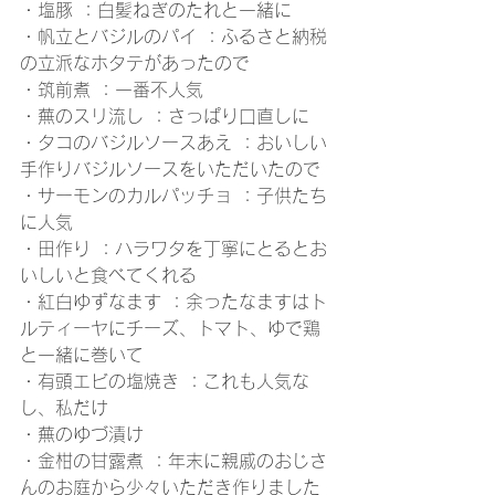
・塩豚 ：白髪ねぎのたれと一緒に
・帆立とバジルのパイ ：ふるさと納税
の立派なホタテがあったので
・筑前煮 ：一番不人気
・蕪のスリ流し ：さっぱり口直しに
・タコのバジルソースあえ ：おいしい
手作りバジルソースをいただいたので
・サーモンのカルパッチョ ：子供たち
に人気
・田作り ：ハラワタを丁寧にとるとお
いしいと食べてくれる
・紅白ゆずなます ：余ったなますはト
ルティーヤにチーズ、トマト、ゆで鶏
と一緒に巻いて
・有頭エビの塩焼き ：これも人気な
し、私だけ
・蕪のゆづ漬け 
・金柑の甘露煮 ：年末に親戚のおじさ
んのお庭から少々いただき作りました