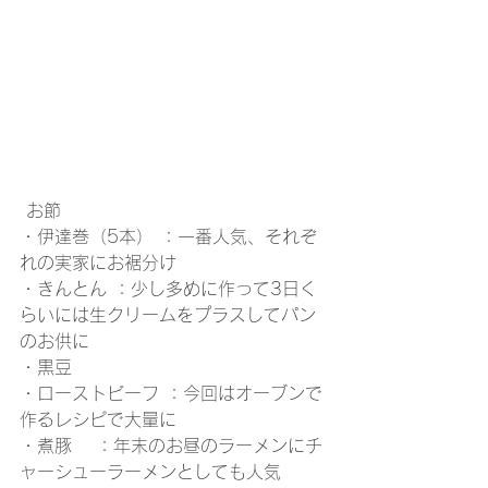
 お節 
・伊達巻（5本） ：一番人気、それぞ
れの実家にお裾分け
・きんとん ：少し多めに作って3日く
らいには生クリームをプラスしてパン
のお供に
・黒豆 
・ローストビーフ ：今回はオーブンで
作るレシピで大量に
・煮豚 　：年末のお昼のラーメンにチ
ャーシューラーメンとしても人気