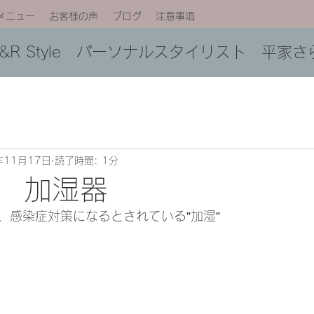
メニュー
お客様の声
ブログ
注意事項
C&R Style パーソナルスタイリスト 平家さ
年11月17日
読了時間: 1分
 加湿器
、感染症対策になるとされている”加湿”