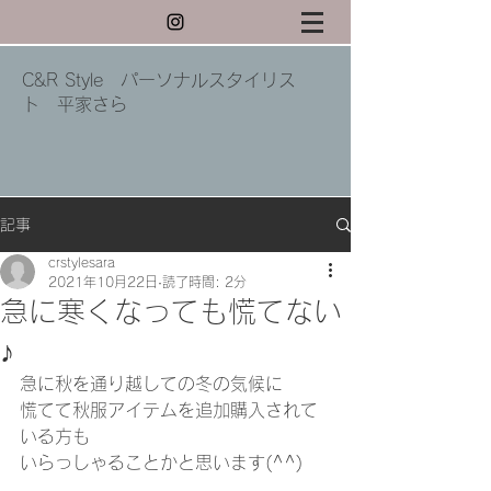
C&R Style パーソナルスタイリス
ト 平家さら
記事
crstylesara
2021年10月22日
読了時間: 2分
急に寒くなっても慌てない
♪
急に秋を通り越しての冬の気候に
慌てて秋服アイテムを追加購入されて
いる方も
いらっしゃることかと思います(^^)