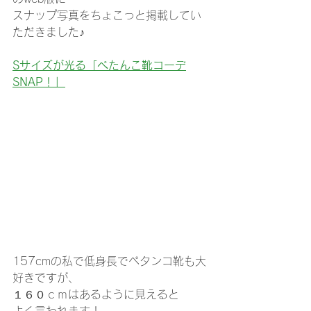
スナップ写真をちょこっと掲載してい
ただきました♪
Sサイズが光る「ぺたんこ靴コーデ
SNAP！」
157cmの私で低身長でペタンコ靴も大
好きですが、
１６０ｃｍはあるように見えると
よく言われます！