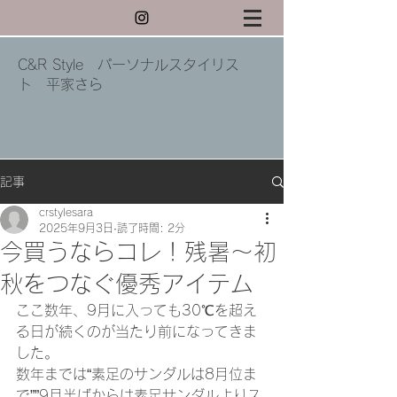
C&R Style パーソナルスタイリス
ト 平家さら
記事
crstylesara
2025年9月3日
読了時間: 2分
今買うならコレ！残暑〜初
秋をつなぐ優秀アイテム
ここ数年、9月に入っても30℃を超え
る日が続くのが当たり前になってきま
した。
数年までは“素足のサンダルは8月位ま
で””9月半ばからは素足サンダルよりス