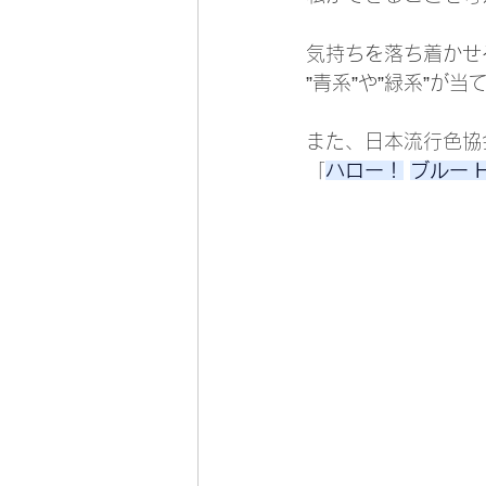
気持ちを落ち着かせ
”青系”や”緑系”が
また、日本流行色協
「
ハロー！
ブルー He