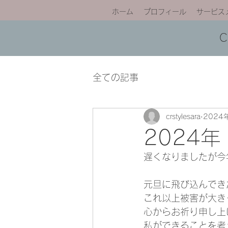
ホーム
プロフィール
サービス
全ての記事
crstylesara
2024
2024
遅くなりましたが今
元旦に飛び込んでき
これ以上被害が大き
心からお祈り申し上
私ができることを考