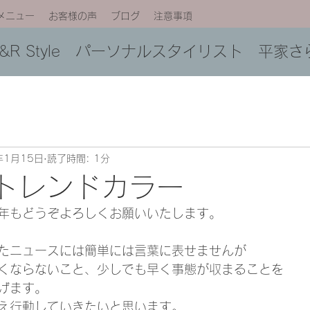
メニュー
お客様の声
ブログ
注意事項
C&R Style パーソナルスタイリスト 平家さ
年1月15日
読了時間: 1分
年トレンドカラー
年もどうぞよろしくお願いいたします。
たニュースには簡単には言葉に表せませんが
くならないこと、少しでも早く事態が収まることを
げます。
え行動していきたいと思います。