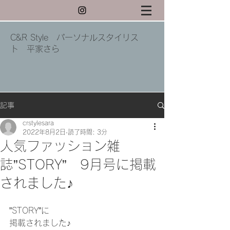
C&R Style パーソナルスタイリス
ト 平家さら
記事
crstylesara
2022年8月2日
読了時間: 3分
人気ファッション雑
誌”STORY” 9月号に掲載
されました♪
”STORY”に
掲載されました♪