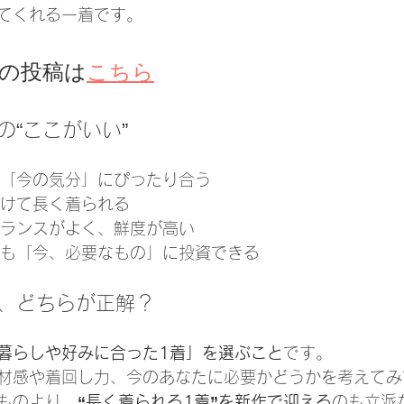
てくれる一着です。
ramの投稿は
こちら
の“ここがいい”
り「今の気分」にぴったり合う
かけて長く着られる
バランスがよく、鮮度が高い
でも「今、必要なもの」に投資できる
作、どちらが正解？
暮らしや好みに合った1着」を選ぶこと
です。
材感や着回し力、今のあなたに必要かどうかを考えてみ
ものより、
“長く着られる1着”を新作で迎える
のも立派