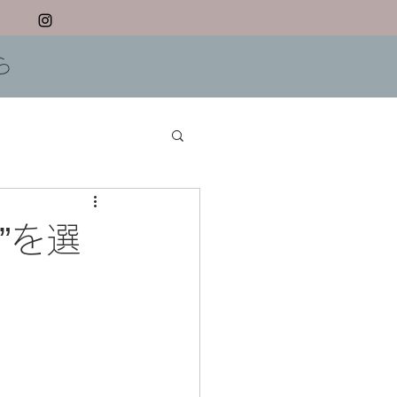
ら
”を選