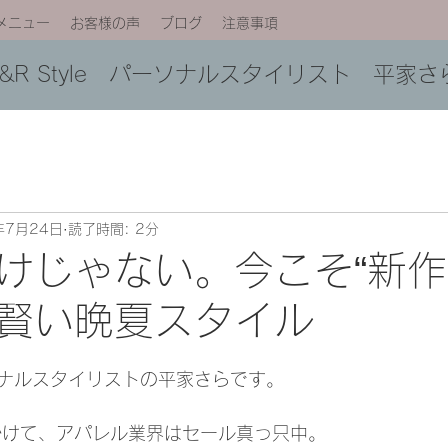
メニュー
お客様の声
ブログ
注意事項
C&R Style パーソナルスタイリスト 平家さ
年7月24日
読了時間: 2分
けじゃない。今こそ“新作
賢い晩夏スタイル
日
ナルスタイリストの平家さらです。
かけて、アパレル業界はセール真っ只中。