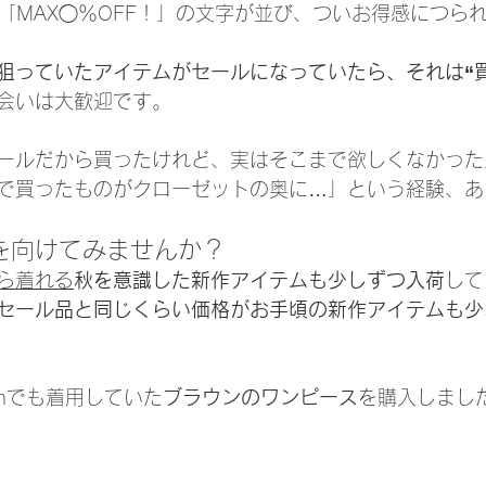
は「MAX◯％OFF！」の文字が並び、ついお得感につら
狙っていたアイテムがセールになっていたら、それは“買
会いは大歓迎です。
ールだから買ったけれど、実はそこまで欲しくなかった
で買ったものがクローゼットの奥に…」という経験、あ
目を向けてみませんか？
ら着れる
秋を意識した新作アイテムも少しずつ入荷
して
セール品と同じくらい価格がお手頃の新作アイテムも少
ramでも着用していた
ブラウンのワンピース
を購入しまし