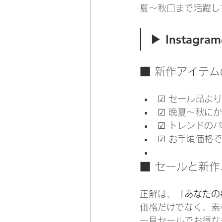
夏〜秋口まで活躍し
▶︎ Instag
■ 新作アイテム
☑ セール品よ
☑ 晩夏〜秋に
☑ トレンドの
☑ お手頃価格
■ セールと新
正解は、
「あなたの
価格だけでなく、素
一見セールでお得な