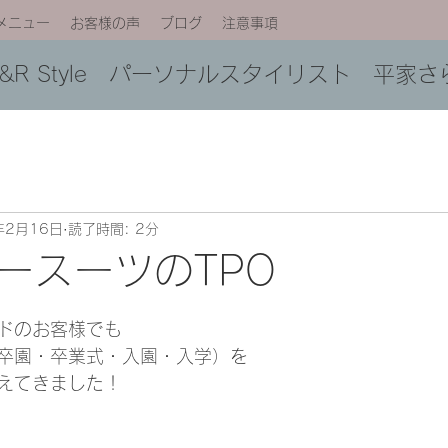
メニュー
お客様の声
ブログ
注意事項
C&R Style パーソナルスタイリスト 平家さ
年2月16日
読了時間: 2分
ースーツのTPO
日
ドのお客様でも
卒園・卒業式・入園・入学）を
えてきました！