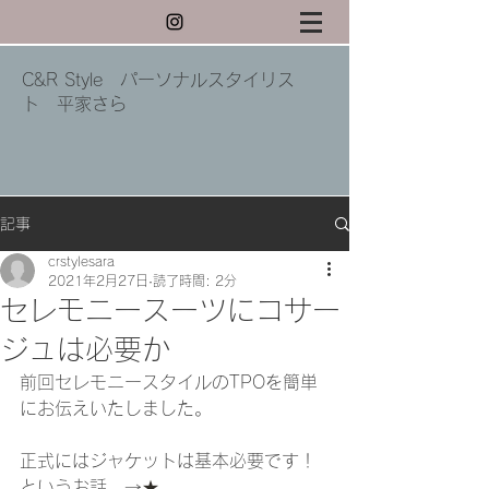
C&R Style パーソナルスタイリス
ト 平家さら
記事
crstylesara
2021年2月27日
読了時間: 2分
セレモニースーツにコサー
ジュは必要か
前回セレモニースタイルのTPOを簡単
にお伝えいたしました。
正式にはジャケットは基本必要です！
というお話。→
★