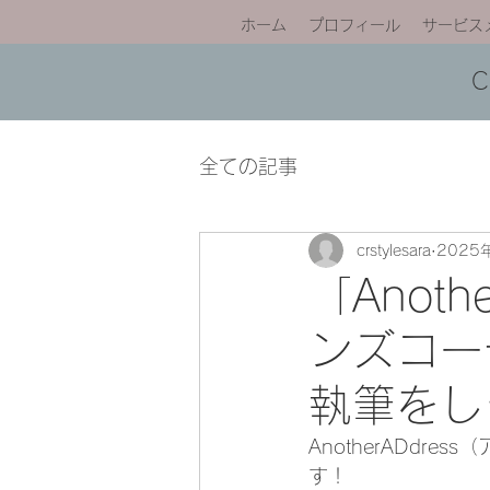
ホーム
プロフィール
サービス
全ての記事
crstylesara
2025
「Anot
ンズコー
執筆をし
AnotherADd
す！