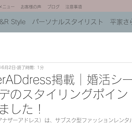
メニュー
お客様の声
ブログ
注意事項
C&R Style パーソナルスタイリスト 平家さ
年6月2日
読了時間: 1分
herADdress掲載｜婚活
デのスタイリングポイン
ました！
ress（アナザーアドレス）は、サブスク型ファッションレン